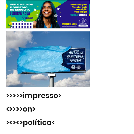
>>>>>impresso>
<>>>>on>
><><>política<