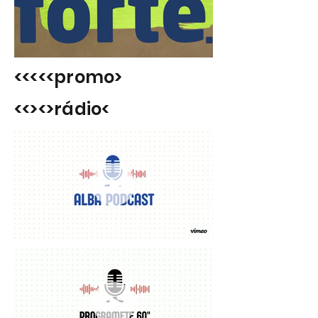
<<<<<promo>
<<><>rádio<