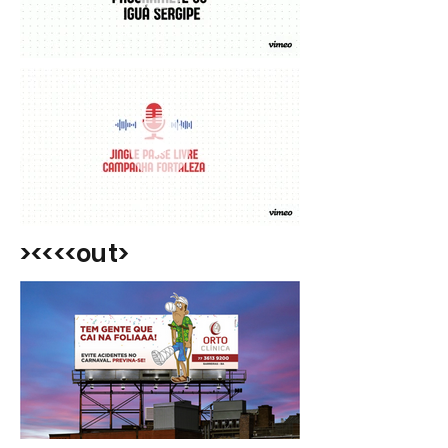
><<<<out>